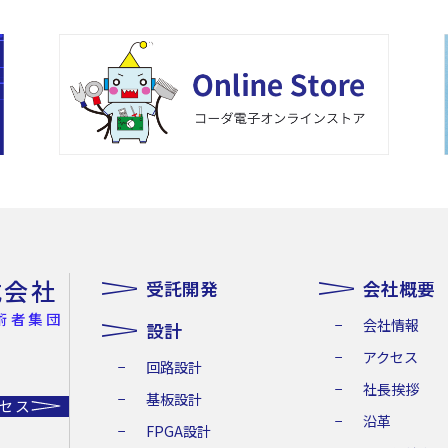
式会社
受託開発
会社概要
術者集団
会社情報
設計
アクセス
回路設計
社長挨拶
基板設計
セス
沿革
FPGA設計